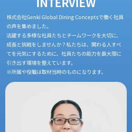
INTERVIEW
株式会社Genki Global Dining Conceptsで働く社員
の声を集めました。
活躍する多様な社員たちとチームワークを大切に、
成長と挑戦をしませんか？私たちは、関わる人すべ
てを元気にするために、社員たちの能力を最大限に
引き出す環境を整えています。
※
所属や役職は取材当時のものになります。