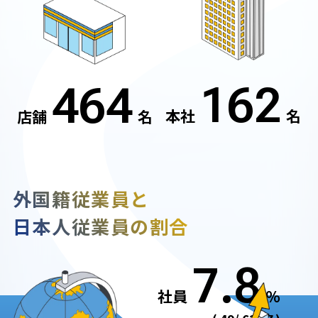
162
464
本社
名
店舗
名
外国籍従業員と
日本人従業員の割合
7.8
社員
％