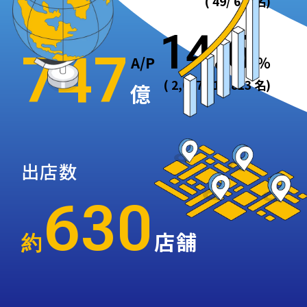
( 49/ 626名)
売上高
14.6
747
A/P
％
( 2,017 / 13,813 名)
億
出店数
630
店舗
約