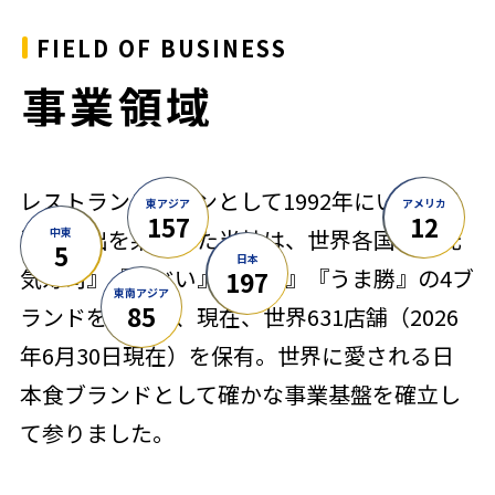
FIELD OF BUSINESS
事業領域
レストランチェーンとして1992年にいち早く
東アジア
アメリカ
157
12
中東
海外進出を果たした当社は、世界各国で『元
5
日本
気寿司』『魚べい』『千両』『うま勝』の4ブ
197
東南アジア
85
ランドを展開し、現在、世界631店舗（2026
年6月30日現在）を保有。世界に愛される日
本食ブランドとして確かな事業基盤を確立し
て参りました。